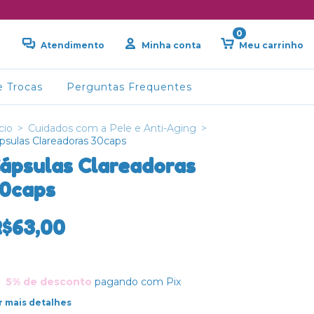
0
Atendimento
Minha conta
Meu carrinho
e Trocas
Perguntas Frequentes
cio
>
Cuidados com a Pele e Anti-Aging
>
psulas Clareadoras 30caps
ápsulas Clareadoras
0caps
R$63,00
5% de desconto
pagando com Pix
r mais detalhes