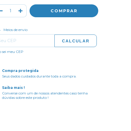
ALTERAR CEP
regas para o CEP:
Meios de envio
CALCULAR
o sei meu CEP
Compra protegida
Seus dados cuidados durante toda a compra.
Saiba mais !
Converse com um de nossos atendentes caso tenha
dúvidas sobre este produto !