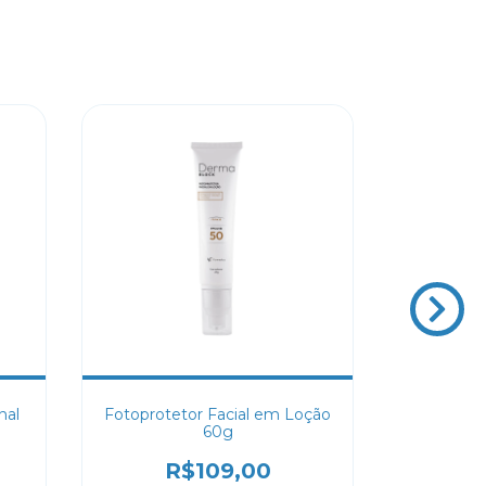
nal
Fotoprotetor Facial em Loção
Clear 
60g
limp
R$109,00