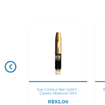
a C Skin
Eye Contour Skin Gold C -
A
l
Caneta Vibratoria 10ml
0
R$92,00