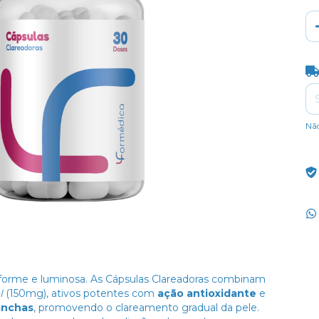
Ent
Nã
forme e luminosa. As Cápsulas Clareadoras combinam
l
(150mg), ativos potentes com
ação antioxidante
e
anchas
, promovendo o clareamento gradual da pele.