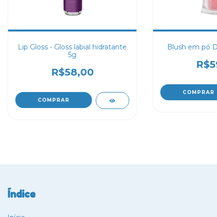
Lip Gloss - Gloss labial hidratante
Blush em pó D
5g
R$5
R$58,00
Índice