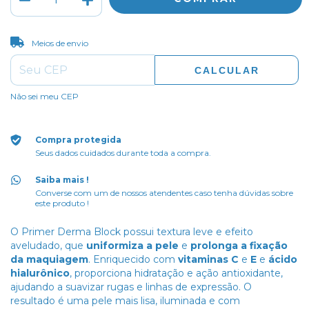
ALTERAR CEP
Entregas para o CEP:
Meios de envio
CALCULAR
Não sei meu CEP
Compra protegida
Seus dados cuidados durante toda a compra.
Saiba mais !
Converse com um de nossos atendentes caso tenha dúvidas sobre
este produto !
O Primer Derma Block possui textura leve e efeito
aveludado, que
uniformiza a pele
e
prolonga a fixação
da maquiagem
. Enriquecido com
vitaminas C
e
E
e
ácido
hialurônico
, proporciona hidratação e ação antioxidante,
ajudando a suavizar rugas e linhas de expressão. O
resultado é uma pele mais lisa, iluminada e com