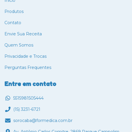
Início
Produtos
Contato
Envie Sua Receita
Quem Somos
Privacidade e Trocas
Perguntas Frequentes
Entre em contato
5515981505444
(15) 3231-6721
sorocaba@formedica.com.br
Av. Antônio Carlos Comitre, 2869 Parque Campolim,