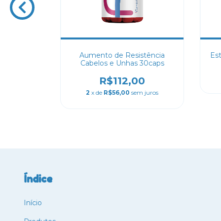
ino 60caps
Aumento de Resistência
Es
Cabelos e Unhas 30caps
0
R$112,00
2
x de
R$56,00
sem juros
Índice
Início