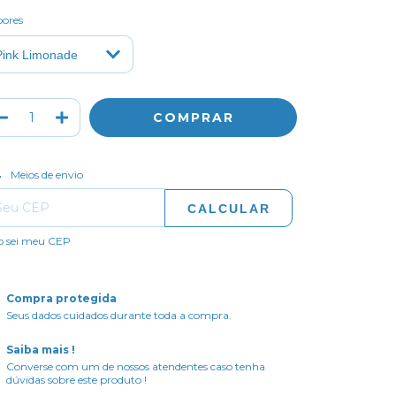
bores
ALTERAR CEP
regas para o CEP:
Meios de envio
CALCULAR
o sei meu CEP
Compra protegida
Seus dados cuidados durante toda a compra.
Saiba mais !
Converse com um de nossos atendentes caso tenha
dúvidas sobre este produto !