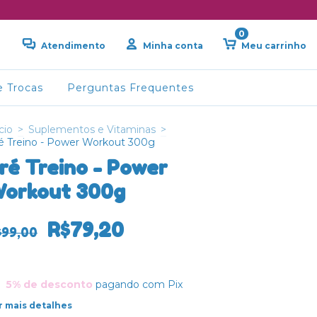
0
Atendimento
Minha conta
Meu carrinho
e Trocas
Perguntas Frequentes
cio
>
Suplementos e Vitaminas
>
é Treino - Power Workout 300g
ré Treino - Power
orkout 300g
R$79,20
$99,00
5% de desconto
pagando com Pix
r mais detalhes