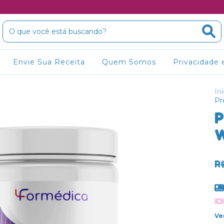
Envie Sua Receita
Quem Somos
Privacidade 
Iní
Pr
P
W
R
Ve