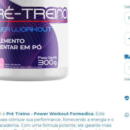
Sa
Ent
Nã
om o
Pré Treino - Power Workout Formedica
. Este
ara otimizar sua performance, fornecendo a energia e o
a academia. Com uma fórmula potente, ele garante mais