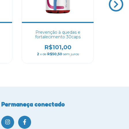
Prevenção à quedas e
PeptiSt
fortalecimento 30caps
aliment
R$101,00
R
2
x de
R$50,50
sem juros
3
x de
Permaneça conectado