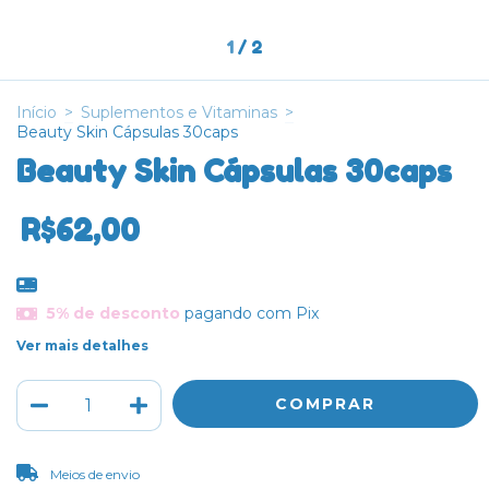
1
/
2
Início
>
Suplementos e Vitaminas
>
Beauty Skin Cápsulas 30caps
Beauty Skin Cápsulas 30caps
R$62,00
5% de desconto
pagando com Pix
Ver mais detalhes
ALTERAR CEP
Entregas para o CEP:
Meios de envio