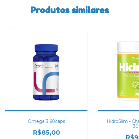
Produtos similares
Ômega 3 60caps
HidroSlim - C
30
R$85,00
R$9