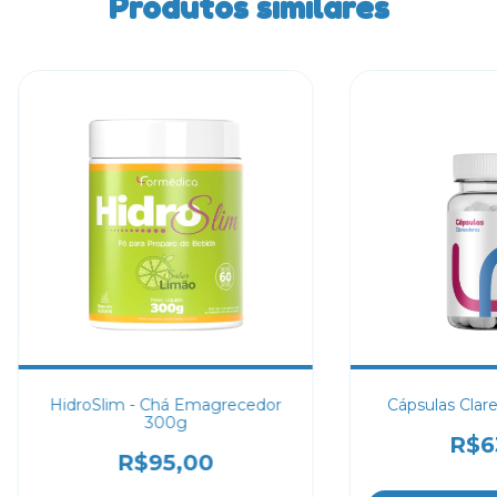
Produtos similares
HidroSlim - Chá Emagrecedor
Cápsulas Clar
300g
R$6
R$95,00