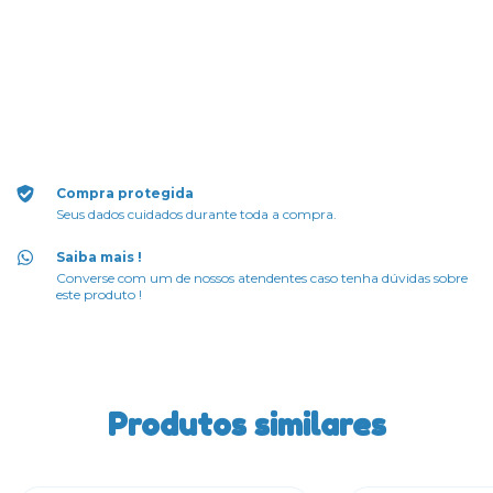
Meios de envio
ALTERAR CEP
Entregas para o CEP:
CALCULAR
Faça login
e use seus dados de entrega
Não sei meu CEP
Compra protegida
Seus dados cuidados durante toda a compra.
Saiba mais !
Converse com um de nossos atendentes caso tenha dúvidas sobre
este produto !
Produtos similares