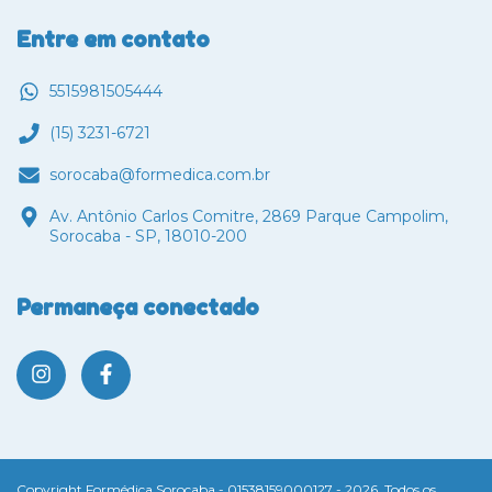
Entre em contato
5515981505444
(15) 3231-6721
sorocaba@formedica.com.br
Av. Antônio Carlos Comitre, 2869 Parque Campolim,
Sorocaba - SP, 18010-200
Permaneça conectado
Copyright Formédica Sorocaba - 01538159000127 - 2026. Todos os