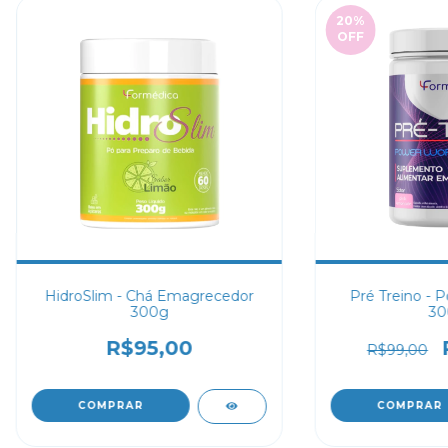
20
%
OFF
HidroSlim - Chá Emagrecedor
Pré Treino - 
300g
30
R$95,00
R$99,00
COMPRAR
COMPRAR